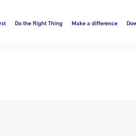
rst
Do the Right Thing
Make a difference
Dow